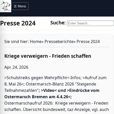
Direkt zur Navigation
Direkt zum Inhalt
☰ Menü
Presse 2024
Suche:
Sie sind hier:
Home
»
Presseberichte
»
Presse 2024
Kriege verweigern - Frieden schaffen
Apr. 24, 2026
>
Schulstreiks gegen Wehrpflicht
<-Infos; >
Aufruf zum
8. Mai 26
<;
Ostermarsch-Bilanz 2026 "Steigende
Teilnahmezahlen"
; >
Video
< und
>Eindrücke vom
Ostermarsch Bremen am 4.4.26
<;
Ostermarschaufruf 2026: Kriege verweigern - Frieden
schaffen
. Übersicht bundesweit, taz-Anzeige, vgl. auch