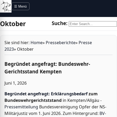
Direkt zur Navigation
Direkt zum Inhalt
☰ Menü
Oktober
Suche:
Sie sind hier:
Home
»
Presseberichte
»
Presse
2023
»
Oktober
Begründet angefragt: Bundeswehr-
Gerichtsstand Kempten
Juni 1, 2026
Begründet angefragt: Erklärungsbedarf
zum
Bundeswehrgerichtststand
in Kempten/Allgäu -
Pressemitteilung
Bundesvereinigung Opfer der NS-
Militärjustiz vom 1. Juni 2026. Zum Hintergrund:
BV-