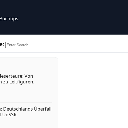
Buchtips
e:
eserteure: Von
 zu Leitfiguren.
g: Deutschlands Überfall
d-UdSSR