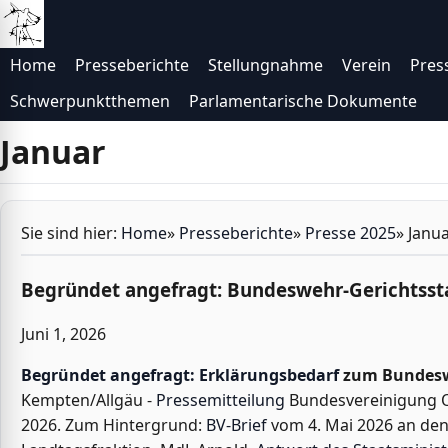
Direkt zur Navigation
Direkt zum Inhalt
Home
Presseberichte
Stellungnahme
Verein
Pres
Schwerpunktthemen
Parlamentarische Dokumente
Januar
Sie sind hier:
Home
»
Presseberichte
»
Presse 2025
»
Janu
Begründet angefragt: Bundeswehr-Gerichtss
Juni 1, 2026
Begründet angefragt: Erklärungsbedarf
zum Bundesw
Kempten/Allgäu -
Pressemitteilung
Bundesvereinigung Op
2026. Zum Hintergrund:
BV-Brief
vom 4. Mai 2026 an den