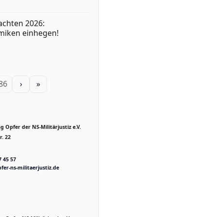
achten 2026:
miken einhegen!
 86
›
»
 Opfer der NS-Militärjustiz e.V.
. 22
7 45 57
fer-ns-militaerjustiz.de