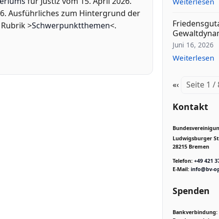
teriums
für Justiz vom 15. April 2026.
Weiterlesen
16. Ausführliches zum Hintergrund der
Friedensgut
 Rubrik >
Schwerpunktthemen
<.
Gewaltdyna
Juni 16, 2026
Weiterlesen
«
‹
Seite 1 /
Kontakt
Bundesvereinigung
Ludwigsburger Str
28215 Bremen
Telefon:
+49 421 3
E-Mail:
info@bv-op
Spenden
Bankverbindung: