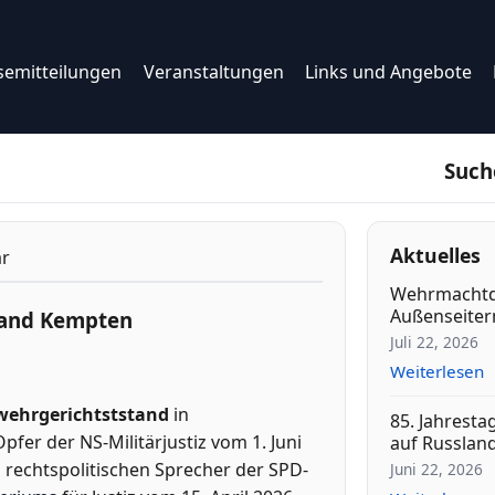
semitteilungen
Veranstaltungen
Links und Angebote
Such
Aktuelles
ar
Wehrmachtd
Außenseitern
tand Kempten
Juli 22, 2026
Weiterlesen
ehrgerichtststand
in
85. Jahresta
fer der NS-Militärjustiz vom 1. Juni
auf Russlan
 rechtspolitischen Sprecher der SPD-
Juni 22, 2026