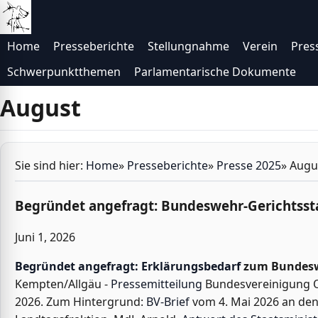
Direkt zur Navigation
Direkt zum Inhalt
Home
Presseberichte
Stellungnahme
Verein
Pres
Schwerpunktthemen
Parlamentarische Dokumente
August
Sie sind hier:
Home
»
Presseberichte
»
Presse 2025
»
Augu
Begründet angefragt: Bundeswehr-Gerichtss
Juni 1, 2026
Begründet angefragt: Erklärungsbedarf
zum Bundesw
Kempten/Allgäu -
Pressemitteilung
Bundesvereinigung Op
2026. Zum Hintergrund:
BV-Brief
vom 4. Mai 2026 an den