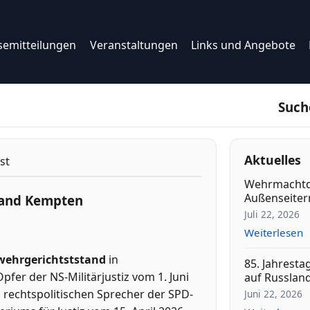
semitteilungen
Veranstaltungen
Links und Angebote
Such
Aktuelles
st
Wehrmachtd
Außenseitern
tand Kempten
Juli 22, 2026
Weiterlesen
ehrgerichtststand
in
85. Jahresta
fer der NS-Militärjustiz vom 1. Juni
auf Russlan
 rechtspolitischen Sprecher der SPD-
Juni 22, 2026