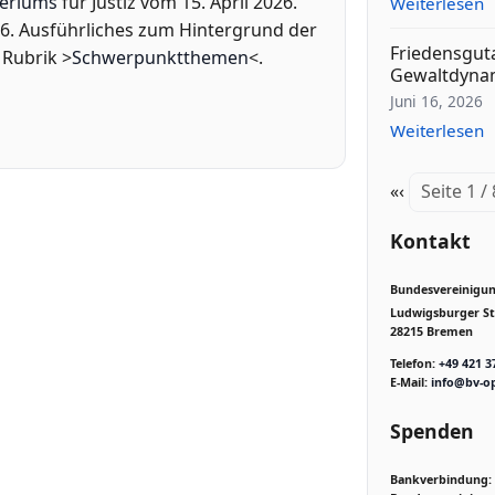
teriums
für Justiz vom 15. April 2026.
Weiterlesen
16. Ausführliches zum Hintergrund der
Friedensgut
 Rubrik >
Schwerpunktthemen
<.
Gewaltdyna
Juni 16, 2026
Weiterlesen
«
‹
Seite 1 /
Kontakt
Bundesvereinigung
Ludwigsburger Str
28215 Bremen
Telefon:
+49 421 3
E-Mail:
info@bv-op
Spenden
Bankverbindung: