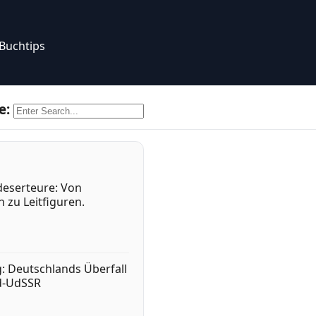
Buchtips
e:
eserteure: Von
 zu Leitfiguren.
g: Deutschlands Überfall
d-UdSSR