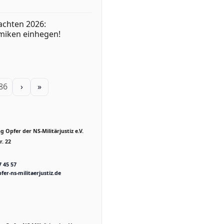
achten 2026:
miken einhegen!
 86
›
»
 Opfer der NS-Militärjustiz e.V.
. 22
7 45 57
fer-ns-militaerjustiz.de