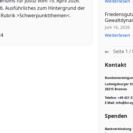
teriums
für Justiz vom 15. April 2026.
Weiterlesen
16. Ausführliches zum Hintergrund der
Friedensgut
 Rubrik >
Schwerpunktthemen
<.
Gewaltdyna
Juni 16, 2026
24
Weiterlesen
«
‹
Seite 1 /
Kontakt
Bundesvereinigung
Ludwigsburger Str
28215 Bremen
Telefon:
+49 421 3
E-Mail:
info@bv-op
Spenden
Bankverbindung: