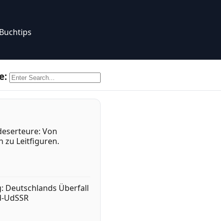
Buchtips
e:
eserteure: Von
 zu Leitfiguren.
g: Deutschlands Überfall
d-UdSSR