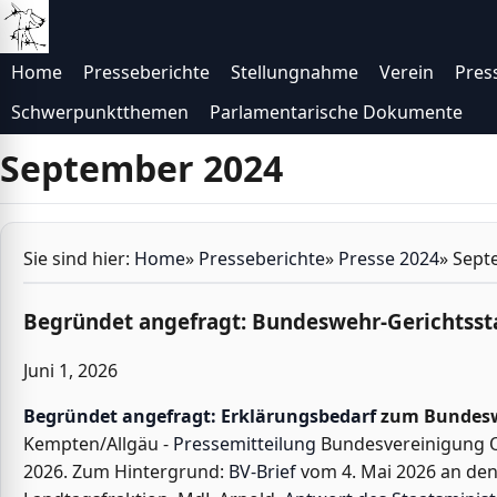
Direkt zur Navigation
Direkt zum Inhalt
Home
Presseberichte
Stellungnahme
Verein
Pres
Schwerpunktthemen
Parlamentarische Dokumente
September 2024
Sie sind hier:
Home
»
Presseberichte
»
Presse 2024
»
Sept
Begründet angefragt: Bundeswehr-Gerichtss
Juni 1, 2026
Begründet angefragt: Erklärungsbedarf
zum Bundesw
Kempten/Allgäu -
Pressemitteilung
Bundesvereinigung Op
2026. Zum Hintergrund:
BV-Brief
vom 4. Mai 2026 an den