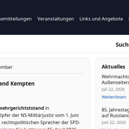
semitteilungen
Veranstaltungen
Links und Angebote
Such
Aktuelles
ember
Wehrmachtd
Außenseitern
tand Kempten
Juli 22, 2026
Weiterlesen
ehrgerichtststand
in
85. Jahresta
fer der NS-Militärjustiz vom 1. Juni
auf Russlan
 rechtspolitischen Sprecher der SPD-
Juni 22, 2026