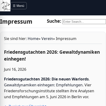
Direkt zur Navigation
Direkt zum Inhalt
☰ Menü
Impressum
Suche:
Sie sind hier:
Home
»
Verein
»
Impressum
Friedensgutachten 2026: Gewaltdynamiken
einhegen!
Juni 16, 2026
Friedensgutachten 2026: Die neuen Warlords
.
Gewaltdynamiken einhegen: Empfehlungen
. Vier
Friedensforschungsinstitute stellten ihre Analysen
und Empfehlungen am 5. Juni 2026 in Berlin vor.