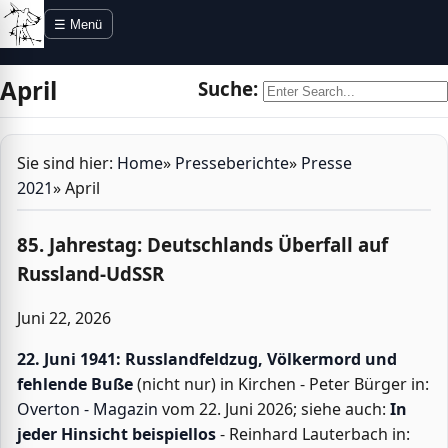
Direkt zur Navigation
Direkt zum Inhalt
☰ Menü
April
Suche:
Sie sind hier:
Home
»
Presseberichte
»
Presse
2021
»
April
85. Jahrestag: Deutschlands Überfall auf
Russland-UdSSR
Juni 22, 2026
22. Juni 1941: Russlandfeldzug, Völkermord und
fehlende Buße
(nicht nur) in Kirchen - Peter Bürger in:
Overton - Magazin
vom 22. Juni 2026; siehe auch:
In
jeder Hinsicht beispiellos
- Reinhard Lauterbach in: