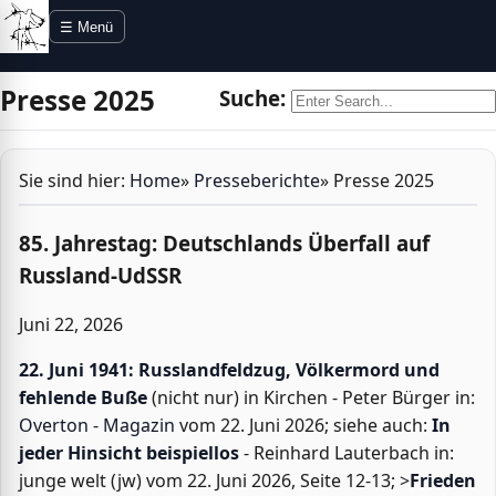
Direkt zur Navigation
Direkt zum Inhalt
☰ Menü
Presse 2025
Suche:
Sie sind hier:
Home
»
Presseberichte
»
Presse 2025
85. Jahrestag: Deutschlands Überfall auf
Russland-UdSSR
Juni 22, 2026
22. Juni 1941: Russlandfeldzug, Völkermord und
fehlende Buße
(nicht nur) in Kirchen - Peter Bürger in:
Overton - Magazin
vom 22. Juni 2026; siehe auch:
In
jeder Hinsicht beispiellos
- Reinhard Lauterbach in:
junge welt (jw) vom 22. Juni 2026, Seite 12-13; >
Frieden