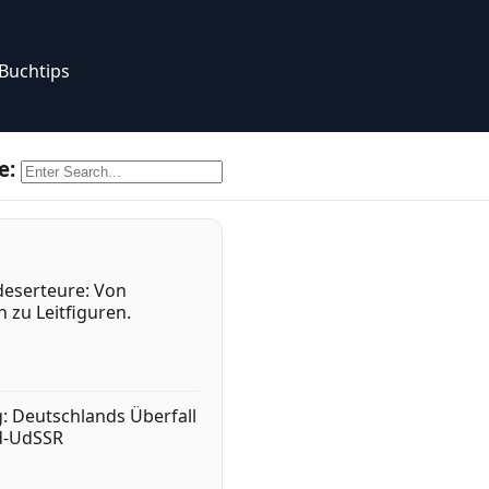
Buchtips
e:
eserteure: Von
 zu Leitfiguren.
g: Deutschlands Überfall
d-UdSSR