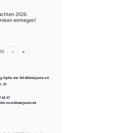
achten 2026:
miken einhegen!
 86
›
»
 Opfer der NS-Militärjustiz e.V.
. 22
7 45 57
fer-ns-militaerjustiz.de