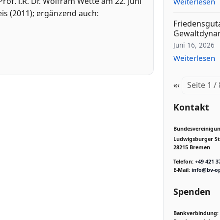
rof. i.R. Dr. Wolfram Wette am 22. Juni
Weiterlesen
is (2011); ergänzend auch:
Friedensgut
Gewaltdyna
Juni 16, 2026
Weiterlesen
«
‹
Seite 1 /
Kontakt
Bundesvereinigung
Ludwigsburger Str
28215 Bremen
Telefon:
+49 421 3
E-Mail:
info@bv-op
Spenden
Bankverbindung: