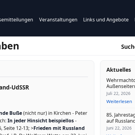
semitteilungen
Veranstaltungen
Links und Angebote
aben
Such
Aktuelles
Wehrmachtd
Außenseitern
sland-UdSSR
Juli 22, 2026
Weiterlesen
ende Buße
(nicht nur) in Kirchen - Peter
85. Jahresta
uch:
In jeder Hinsicht beispiellos
-
auf Russlan
, Seite 12-13; >
Frieden mit Russland
Juni 22, 2026