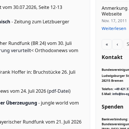
lt vom 30.07.2026, Seite 12-13
Anmerkung /
Webseite
Nov. 17, 2011
nisch
- Zeitung zum Letzbuerger
Weiterlesen
her Rundfunk (BR 24) vom 30. Juli
«
‹
S
ung verurteilt
< Orthodoxnews vom
Kontakt
Bundesvereinigung
Frank Hoffer in: Bruchstücke 26. Juli
Ludwigsburger Str
28215 Bremen
Telefon:
+49 421 3
ews vom 24. Juli 2026 (
pdf-Datei
)
E-Mail:
info@bv-op
iner Überzeugung
- jungle world vom
Spenden
Bankverbindung:
ayerischer Rundfunk vom 21. Juli 2026
Bundesvereinigung
IBAN: DE32 2905 0