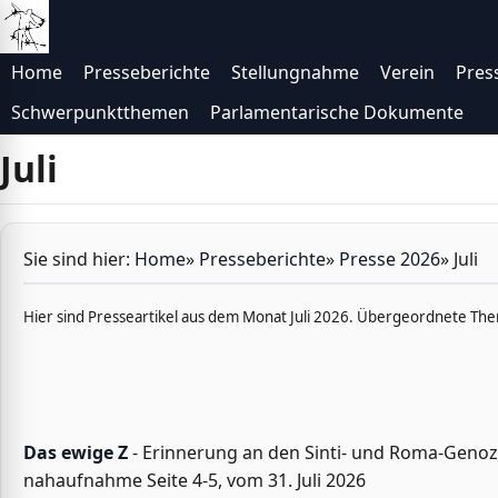
Direkt zur Navigation
Direkt zum Inhalt
Home
Presseberichte
Stellungnahme
Verein
Pres
Schwerpunktthemen
Parlamentarische Dokumente
Juli
Sie sind hier:
Home
»
Presseberichte
»
Presse 2026
»
Juli
Hier sind Presseartikel aus dem Monat Juli 2026. Übergeordnete Th
Das ewige Z
- Erinnerung an den Sinti- und Roma-Genozid
nahaufnahme Seite 4-5, vom 31. Juli 2026