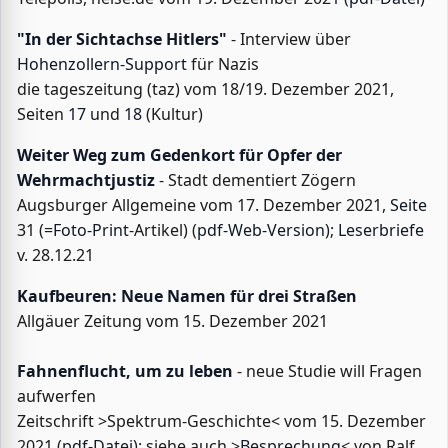
"In der Sichtachse Hitlers"
- Interview über
Hohenzollern-Support
für Nazis
die tageszeitung (taz) vom 18/19. Dezember 2021,
Seiten
17
und
18
(Kultur)
Weiter Weg zum Gedenkort für Opfer der
Wehrmachtjustiz
- Stadt dementiert Zögern
Augsburger Allgemeine vom 17. Dezember 2021,
Seite
31 (=
Foto-Print
-Artikel) (
pdf-Web-Version
);
Leserbriefe
v. 28.12.21
Kaufbeuren: Neue Namen für drei Straßen
Allgäuer Zeitung vom 15. Dezember 2021
Fahnenflucht, um zu leben
- neue Studie will Fragen
aufwerfen
Zeitschrift >Spektrum-Geschichte< vom 15. Dezember
2021 (
pdf-Datei
); siehe auch >
Besprechung
< von Ralf