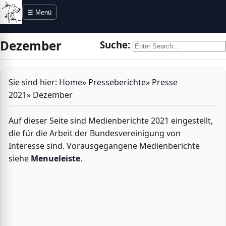
Direkt zur Navigation
Direkt zum Inhalt
☰ Menü
Dezember
Suche:
Sie sind hier:
Home
»
Presseberichte
»
Presse
2021
»
Dezember
Auf dieser Seite sind Medienberichte 2021 eingestellt,
die für die Arbeit der Bundesvereinigung von
Interesse sind. Vorausgegangene Medienberichte
siehe
Menueleiste
.