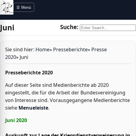
Direkt zur Navigation
Direkt zum Inhalt
☰ Menü
Juni
Suche:
Sie sind hier:
Home
»
Presseberichte
»
Presse
2020
»
Juni
Presseberichte 2020
Auf dieser Seite sind Medienberichte ab 2020
eingestellt, die für die Arbeit der Bundesvereinigung
von Interesse sind. Vorausgegangene Medienberichte
siehe
Menueleiste
.
Juni 2020
Auskunft zur Lage der Kriegsdienstverweigerung in