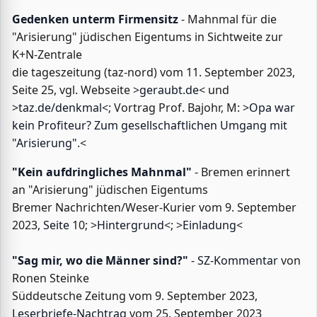
Gedenken unterm Firmensitz
- Mahnmal für die
"Arisierung" jüdischen Eigentums in Sichtweite zur
K+N-Zentrale
die tageszeitung (taz-nord) vom 11. September 2023,
Seite 25, vgl. Webseite >
geraubt.de
< und
>
taz.de/denkmal
<; Vortrag Prof. Bajohr, M: >
Opa war
kein Profiteur? Zum gesellschaftlichen Umgang mit
"Arisierung"
.<
"Kein aufdringliches Mahnmal"
- Bremen erinnert
an "Arisierung" jüdischen Eigentums
Bremer Nachrichten/Weser-Kurier vom 9. September
2023,
Seite
10; >
Hintergrund
<; >
Einladung
<
"Sag mir, wo die Männer sind?"
-
SZ-Kommentar
von
Ronen Steinke
Süddeutsche Zeitung vom 9. September 2023,
Leserbriefe-Nachtrag
vom 25. September 2023