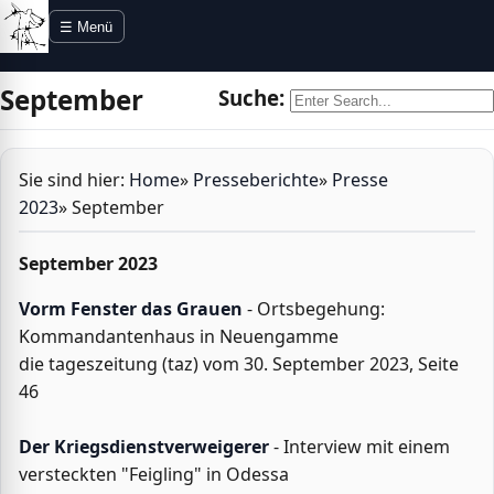
Direkt zur Navigation
Direkt zum Inhalt
☰ Menü
September
Suche:
Sie sind hier:
Home
»
Presseberichte
»
Presse
2023
»
September
September 2023
Vorm Fenster das Grauen
- Ortsbegehung:
Kommandantenhaus in Neuengamme
die tageszeitung (taz) vom 30. September 2023, Seite
46
Der Kriegsdienstverweigerer
- Interview mit einem
versteckten "Feigling" in Odessa