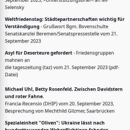
September 2023, >
Unterstützungsbrief
< an MP
Selensky
Weltfriedenstag: Städtepartnerschaften wichtig für
Verständigung
- Grußwort Bgm. Bovenschulte
Senatskanzlei Beremen/Senatspressestelle vom 21.
September 2023
Asyl für Deserteure gefordert
- Friedensgruppen
mahnen an
die tageszeitung (taz) vom 21. September 2023 (
pdf-
Datei
)
Michael Uhl, Betty Rosenfeld. Zwischen Davidstern
und roter Fahne
.
Francia-Recensio (DHIP) vom 20. September 2023,
Besprechung von Mechthild Gilzmer, Saarbrücken
Spezialeinheit "Oliven": Ukraine lässt nach