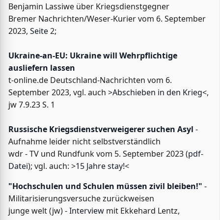
Benjamin Lassiwe über Kriegsdienstgegner
Bremer Nachrichten/Weser-Kurier vom 6. September
2023,
Seite
2;
Ukraine-an-EU: Ukraine will Wehrpflichtige
ausliefern lassen
t-online.de Deutschland-Nachrichten vom 6.
September 2023, vgl. auch >
Abschieben in den Krieg
<,
jw 7.9.23 S. 1
Russische Kriegsdienstverweigerer suchen Asyl
-
Aufnahme leider nicht selbstverständlich
wdr - TV und Rundfunk vom 5. September 2023 (
pdf-
Datei
); vgl. auch: >
15 Jahre stay!
<
"Hochschulen und Schulen müssen zivil bleiben!"
-
Militarisierungsversuche zurückweisen
junge welt (jw) -
Interview
mit Ekkehard Lentz,